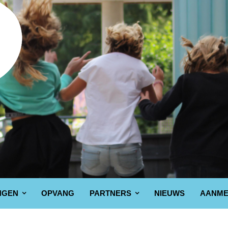
NGEN
OPVANG
PARTNERS
NIEUWS
AANME