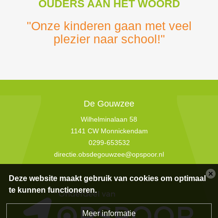
OUDERS AAN HET WOORD
"Onze kinderen gaan met veel
plezier naar school!"
De Gouwzee
Wilhelminalaan 58
1141 CW Monnickendam
0299-653532
directie.obsdegouwzee@opspoor.nl
Deze website maakt gebruik van cookies om optimaal
te kunnen functioneren.
Meer informatie