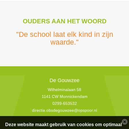
OUDERS AAN HET WOORD
"De school laat elk kind in zijn
waarde."
De Gouwzee
Wilhelminalaan 58
1141 CW Monnickendam
0299-653532
directie.obsdegouwzee@opspoor.nl
Deze website maakt gebruik van cookies om optimaal