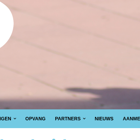
NGEN
OPVANG
PARTNERS
NIEUWS
AANME