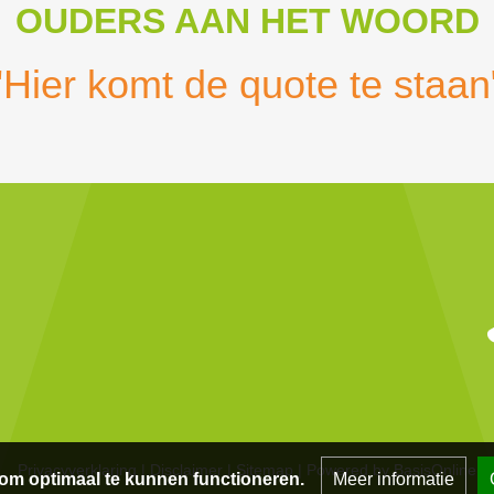
OUDERS AAN HET WOORD
"Hier komt de quote te staan
Privacyverklaring
|
Disclaimer
|
Sitemap
|
Powered by BasisOnline
om optimaal te kunnen functioneren.
Meer informatie