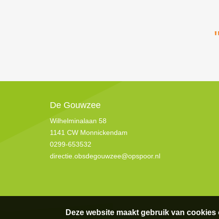
De Gouwzee
Wilhelminalaan 58
1141 CW Monnickendam
0299-653532
directie.obsdegouwzee@opspoor.nl
Deze website maakt gebruik van cookies 